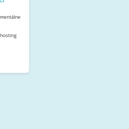
omentálne
bhosting