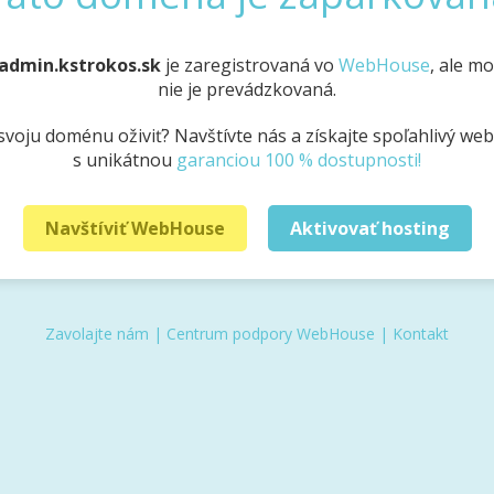
admin.kstrokos.sk
je zaregistrovaná vo
WebHouse
, ale m
nie je prevádzkovaná.
svoju doménu oživiť? Navštívte nás a získajte spoľahlivý we
s unikátnou
garanciou 100 % dostupnosti!
Navštíviť WebHouse
Aktivovať hosting
Zavolajte nám
|
Centrum podpory WebHouse
|
Kontakt