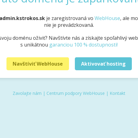
admin.kstrokos.sk
je zaregistrovaná vo
WebHouse
, ale m
nie je prevádzkovaná.
svoju doménu oživiť? Navštívte nás a získajte spoľahlivý we
s unikátnou
garanciou 100 % dostupnosti!
Navštíviť WebHouse
Aktivovať hosting
Zavolajte nám
|
Centrum podpory WebHouse
|
Kontakt