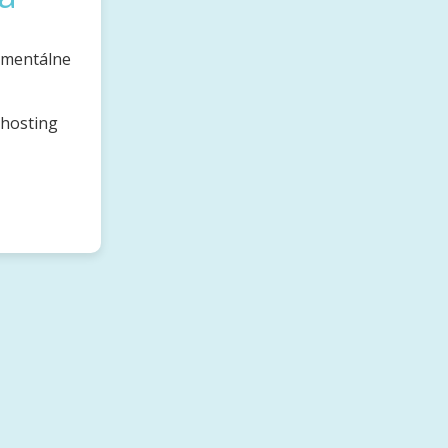
omentálne
bhosting