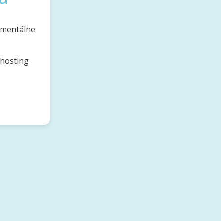
omentálne
bhosting