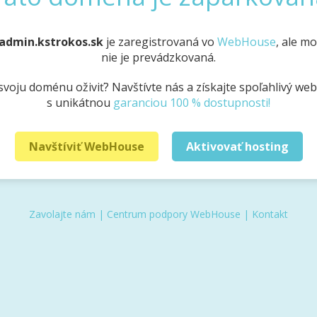
admin.kstrokos.sk
je zaregistrovaná vo
WebHouse
, ale m
nie je prevádzkovaná.
svoju doménu oživiť? Navštívte nás a získajte spoľahlivý we
s unikátnou
garanciou 100 % dostupnosti!
Navštíviť WebHouse
Aktivovať hosting
Zavolajte nám
|
Centrum podpory WebHouse
|
Kontakt