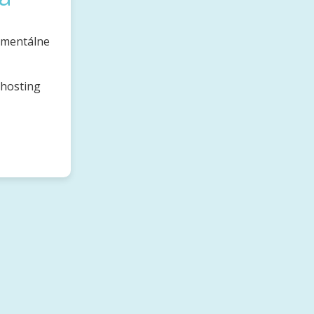
omentálne
bhosting