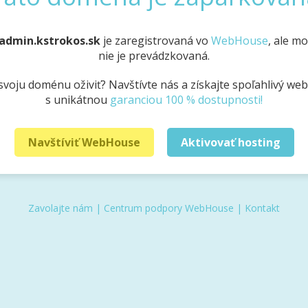
admin.kstrokos.sk
je zaregistrovaná vo
WebHouse
, ale m
nie je prevádzkovaná.
svoju doménu oživiť? Navštívte nás a získajte spoľahlivý we
s unikátnou
garanciou 100 % dostupnosti!
Navštíviť WebHouse
Aktivovať hosting
Zavolajte nám
|
Centrum podpory WebHouse
|
Kontakt