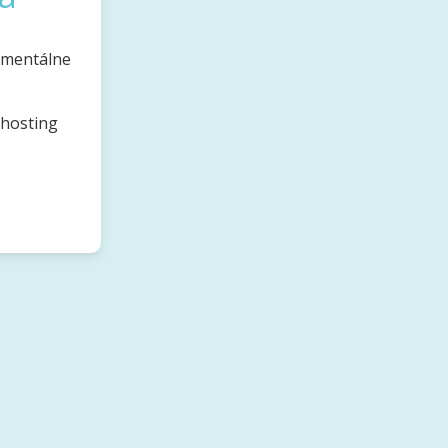
omentálne
bhosting