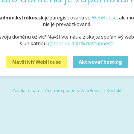
admin.kstrokos.sk
je zaregistrovaná vo
WebHouse
, ale m
nie je prevádzkovaná.
svoju doménu oživiť? Navštívte nás a získajte spoľahlivý we
s unikátnou
garanciou 100 % dostupnosti!
Navštíviť WebHouse
Aktivovať hosting
Zavolajte nám
|
Centrum podpory WebHouse
|
Kontakt