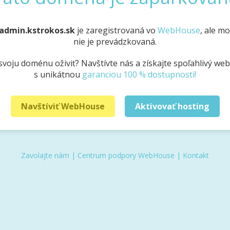
admin.kstrokos.sk
je zaregistrovaná vo
WebHouse
, ale m
nie je prevádzkovaná.
svoju doménu oživiť? Navštívte nás a získajte spoľahlivý we
s unikátnou
garanciou 100 % dostupnosti!
Navštíviť WebHouse
Aktivovať hosting
Zavolajte nám
|
Centrum podpory WebHouse
|
Kontakt