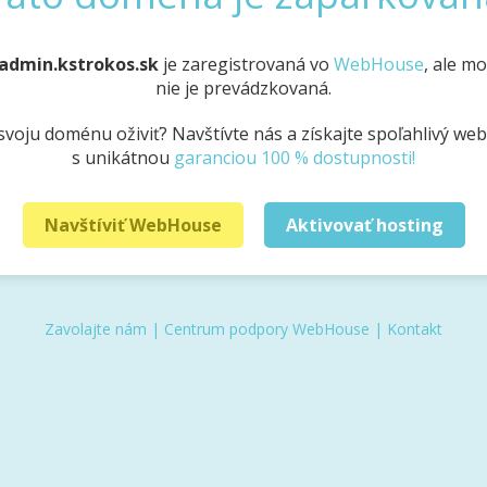
admin.kstrokos.sk
je zaregistrovaná vo
WebHouse
, ale m
nie je prevádzkovaná.
svoju doménu oživiť? Navštívte nás a získajte spoľahlivý we
s unikátnou
garanciou 100 % dostupnosti!
Navštíviť WebHouse
Aktivovať hosting
Zavolajte nám
|
Centrum podpory WebHouse
|
Kontakt