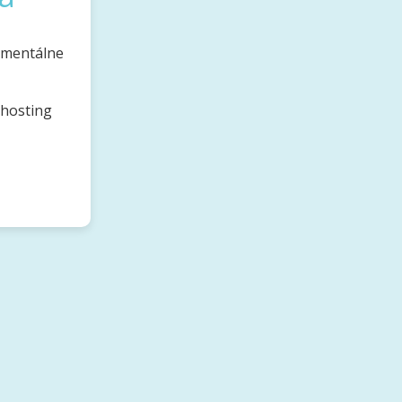
omentálne
bhosting