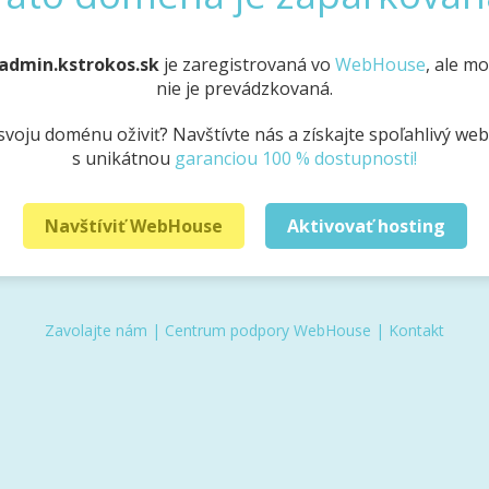
admin.kstrokos.sk
je zaregistrovaná vo
WebHouse
, ale m
nie je prevádzkovaná.
svoju doménu oživiť? Navštívte nás a získajte spoľahlivý we
s unikátnou
garanciou 100 % dostupnosti!
Navštíviť WebHouse
Aktivovať hosting
Zavolajte nám
|
Centrum podpory WebHouse
|
Kontakt