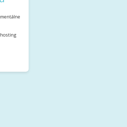
omentálne
bhosting