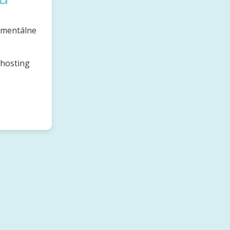
omentálne
bhosting