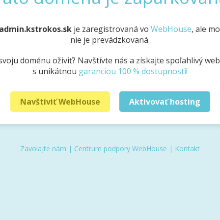
admin.kstrokos.sk
je zaregistrovaná vo
WebHouse
, ale m
nie je prevádzkovaná.
svoju doménu oživiť? Navštívte nás a získajte spoľahlivý we
s unikátnou
garanciou 100 % dostupnosti!
Navštíviť WebHouse
Aktivovať hosting
Zavolajte nám
|
Centrum podpory WebHouse
|
Kontakt