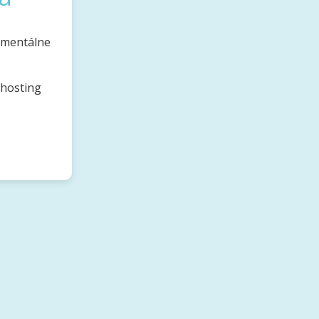
omentálne
bhosting