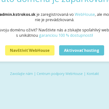
admin.kstrokos.sk
je zaregistrovaná vo
WebHouse
, ale m
nie je prevádzkovaná.
svoju doménu oživiť? Navštívte nás a získajte spoľahlivý we
s unikátnou
garanciou 100 % dostupnosti!
Navštíviť WebHouse
Aktivovať hosting
Zavolajte nám
|
Centrum podpory WebHouse
|
Kontakt