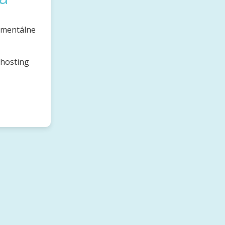
omentálne
bhosting