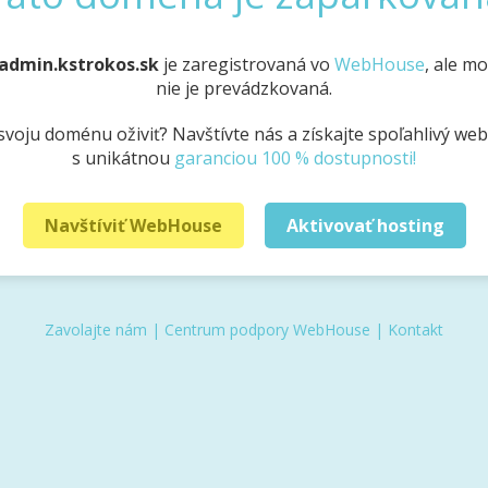
admin.kstrokos.sk
je zaregistrovaná vo
WebHouse
, ale m
nie je prevádzkovaná.
svoju doménu oživiť? Navštívte nás a získajte spoľahlivý we
s unikátnou
garanciou 100 % dostupnosti!
Navštíviť WebHouse
Aktivovať hosting
Zavolajte nám
|
Centrum podpory WebHouse
|
Kontakt