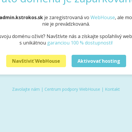
admin.kstrokos.sk
je zaregistrovaná vo
WebHouse
, ale m
nie je prevádzkovaná.
svoju doménu oživiť? Navštívte nás a získajte spoľahlivý we
s unikátnou
garanciou 100 % dostupnosti!
Navštíviť WebHouse
Aktivovať hosting
Zavolajte nám
|
Centrum podpory WebHouse
|
Kontakt