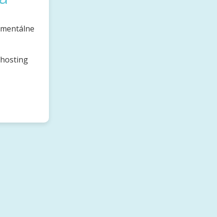
omentálne
bhosting