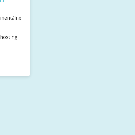
omentálne
bhosting