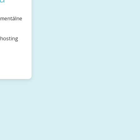
omentálne
bhosting