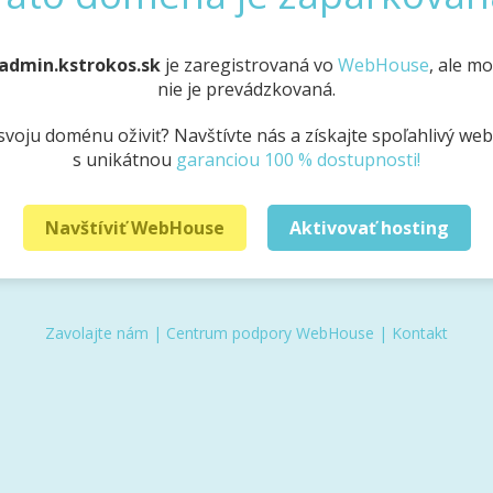
admin.kstrokos.sk
je zaregistrovaná vo
WebHouse
, ale m
nie je prevádzkovaná.
svoju doménu oživiť? Navštívte nás a získajte spoľahlivý we
s unikátnou
garanciou 100 % dostupnosti!
Navštíviť WebHouse
Aktivovať hosting
Zavolajte nám
|
Centrum podpory WebHouse
|
Kontakt