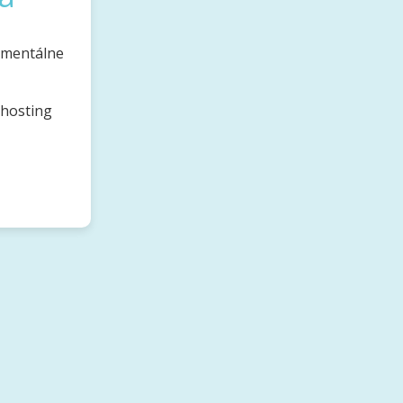
omentálne
bhosting