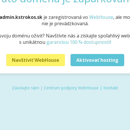
admin.kstrokos.sk
je zaregistrovaná vo
WebHouse
, ale m
nie je prevádzkovaná.
svoju doménu oživiť? Navštívte nás a získajte spoľahlivý we
s unikátnou
garanciou 100 % dostupnosti!
Navštíviť WebHouse
Aktivovať hosting
Zavolajte nám
|
Centrum podpory WebHouse
|
Kontakt