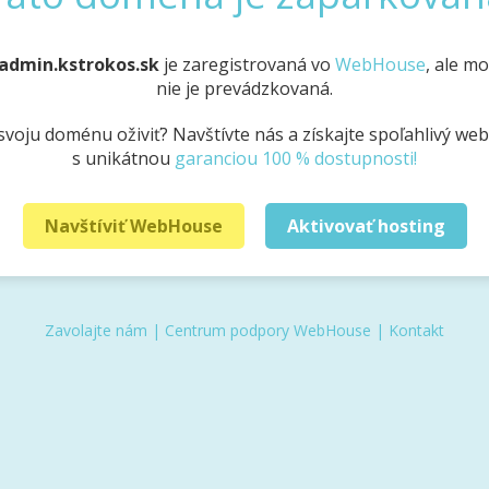
admin.kstrokos.sk
je zaregistrovaná vo
WebHouse
, ale m
nie je prevádzkovaná.
svoju doménu oživiť? Navštívte nás a získajte spoľahlivý we
s unikátnou
garanciou 100 % dostupnosti!
Navštíviť WebHouse
Aktivovať hosting
Zavolajte nám
|
Centrum podpory WebHouse
|
Kontakt