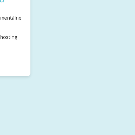
omentálne
bhosting