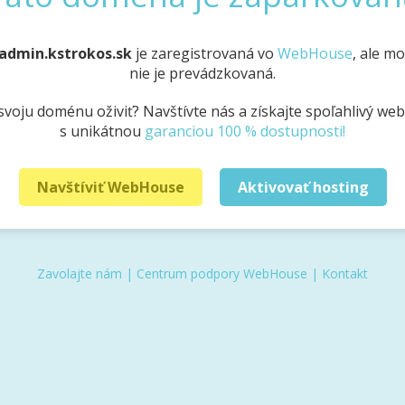
admin.kstrokos.sk
je zaregistrovaná vo
WebHouse
, ale m
nie je prevádzkovaná.
svoju doménu oživiť? Navštívte nás a získajte spoľahlivý we
s unikátnou
garanciou 100 % dostupnosti!
Navštíviť WebHouse
Aktivovať hosting
Zavolajte nám
|
Centrum podpory WebHouse
|
Kontakt