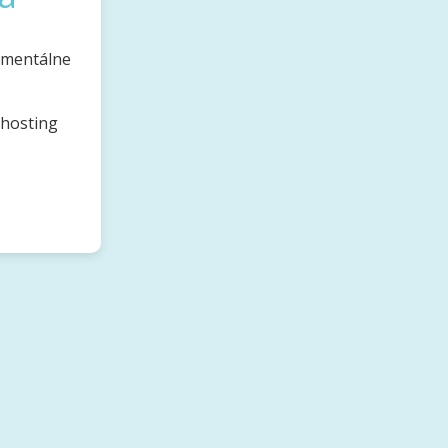
omentálne
bhosting