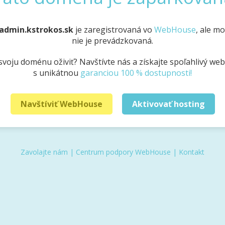
admin.kstrokos.sk
je zaregistrovaná vo
WebHouse
, ale m
nie je prevádzkovaná.
svoju doménu oživiť? Navštívte nás a získajte spoľahlivý we
s unikátnou
garanciou 100 % dostupnosti!
Navštíviť WebHouse
Aktivovať hosting
Zavolajte nám
|
Centrum podpory WebHouse
|
Kontakt