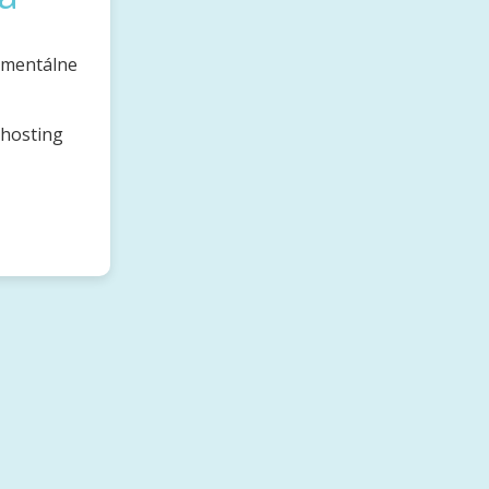
omentálne
bhosting