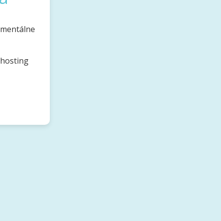
omentálne
bhosting