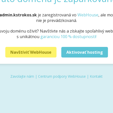
admin.kstrokos.sk
je zaregistrovaná vo
WebHouse
, ale m
nie je prevádzkovaná.
svoju doménu oživiť? Navštívte nás a získajte spoľahlivý we
s unikátnou
garanciou 100 % dostupnosti!
Navštíviť WebHouse
Aktivovať hosting
Zavolajte nám
|
Centrum podpory WebHouse
|
Kontakt