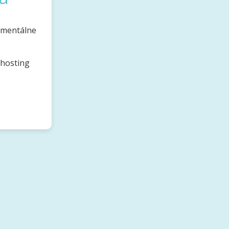
omentálne
bhosting