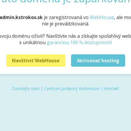
admin.kstrokos.sk
je zaregistrovaná vo
WebHouse
, ale m
nie je prevádzkovaná.
svoju doménu oživiť? Navštívte nás a získajte spoľahlivý we
s unikátnou
garanciou 100 % dostupnosti!
Navštíviť WebHouse
Aktivovať hosting
Zavolajte nám
|
Centrum podpory WebHouse
|
Kontakt