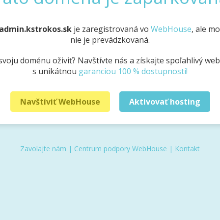
admin.kstrokos.sk
je zaregistrovaná vo
WebHouse
, ale m
nie je prevádzkovaná.
svoju doménu oživiť? Navštívte nás a získajte spoľahlivý we
s unikátnou
garanciou 100 % dostupnosti!
Navštíviť WebHouse
Aktivovať hosting
Zavolajte nám
|
Centrum podpory WebHouse
|
Kontakt