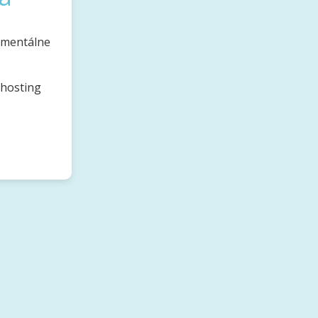
omentálne
bhosting