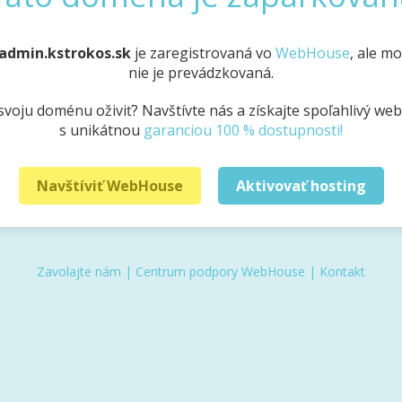
admin.kstrokos.sk
je zaregistrovaná vo
WebHouse
, ale m
nie je prevádzkovaná.
svoju doménu oživiť? Navštívte nás a získajte spoľahlivý we
s unikátnou
garanciou 100 % dostupnosti!
Navštíviť WebHouse
Aktivovať hosting
Zavolajte nám
|
Centrum podpory WebHouse
|
Kontakt