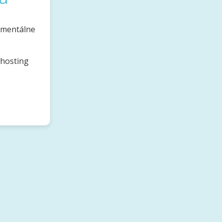
omentálne
bhosting