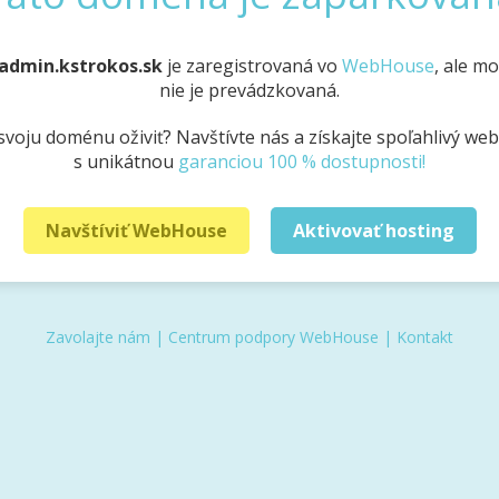
admin.kstrokos.sk
je zaregistrovaná vo
WebHouse
, ale m
nie je prevádzkovaná.
svoju doménu oživiť? Navštívte nás a získajte spoľahlivý we
s unikátnou
garanciou 100 % dostupnosti!
Navštíviť WebHouse
Aktivovať hosting
Zavolajte nám
|
Centrum podpory WebHouse
|
Kontakt