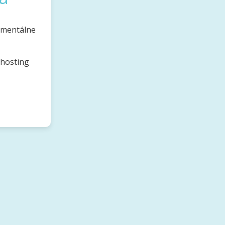
omentálne
bhosting