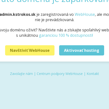
admin.kstrokos.sk
je zaregistrovaná vo
WebHouse
, ale m
nie je prevádzkovaná.
svoju doménu oživiť? Navštívte nás a získajte spoľahlivý we
s unikátnou
garanciou 100 % dostupnosti!
Navštíviť WebHouse
Aktivovať hosting
Zavolajte nám
|
Centrum podpory WebHouse
|
Kontakt