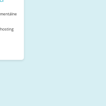
omentálne
bhosting