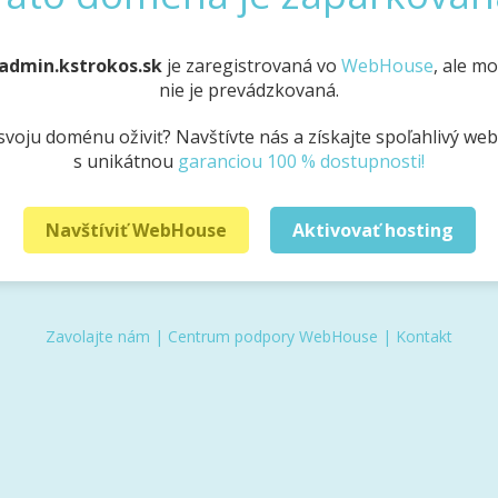
admin.kstrokos.sk
je zaregistrovaná vo
WebHouse
, ale m
nie je prevádzkovaná.
svoju doménu oživiť? Navštívte nás a získajte spoľahlivý we
s unikátnou
garanciou 100 % dostupnosti!
Navštíviť WebHouse
Aktivovať hosting
Zavolajte nám
|
Centrum podpory WebHouse
|
Kontakt