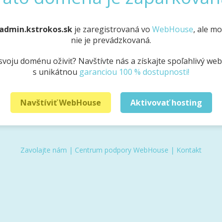
admin.kstrokos.sk
je zaregistrovaná vo
WebHouse
, ale m
nie je prevádzkovaná.
svoju doménu oživiť? Navštívte nás a získajte spoľahlivý we
s unikátnou
garanciou 100 % dostupnosti!
Navštíviť WebHouse
Aktivovať hosting
Zavolajte nám
|
Centrum podpory WebHouse
|
Kontakt