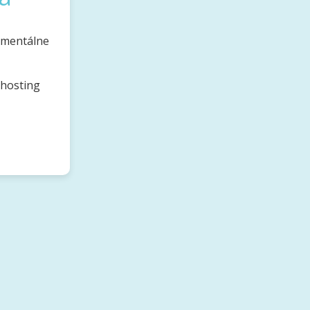
omentálne
bhosting