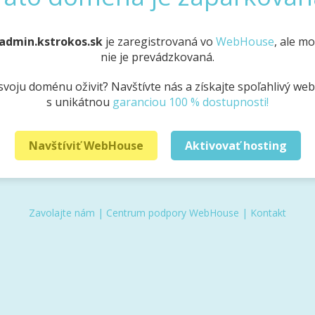
admin.kstrokos.sk
je zaregistrovaná vo
WebHouse
, ale m
nie je prevádzkovaná.
svoju doménu oživiť? Navštívte nás a získajte spoľahlivý we
s unikátnou
garanciou 100 % dostupnosti!
Navštíviť WebHouse
Aktivovať hosting
Zavolajte nám
|
Centrum podpory WebHouse
|
Kontakt