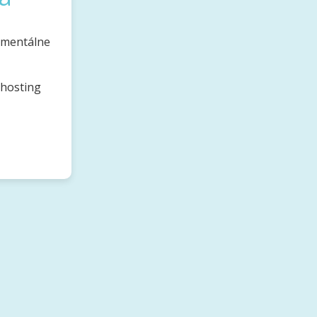
omentálne
bhosting