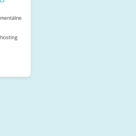
omentálne
bhosting