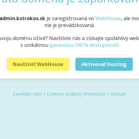
admin.kstrokos.sk
je zaregistrovaná vo
WebHouse
, ale m
nie je prevádzkovaná.
svoju doménu oživiť? Navštívte nás a získajte spoľahlivý we
s unikátnou
garanciou 100 % dostupnosti!
Navštíviť WebHouse
Aktivovať hosting
Zavolajte nám
|
Centrum podpory WebHouse
|
Kontakt