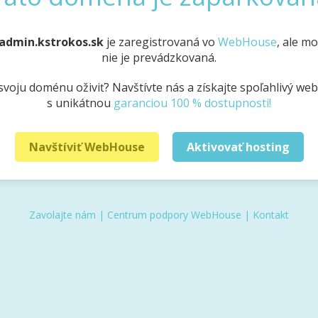
admin.kstrokos.sk
je zaregistrovaná vo
WebHouse
, ale m
nie je prevádzkovaná.
svoju doménu oživiť? Navštívte nás a získajte spoľahlivý we
s unikátnou
garanciou 100 % dostupnosti!
Navštíviť WebHouse
Aktivovať hosting
Zavolajte nám
|
Centrum podpory WebHouse
|
Kontakt