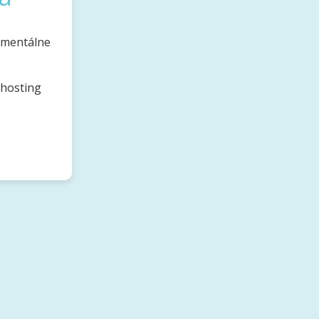
omentálne
bhosting