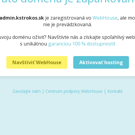
admin.kstrokos.sk
je zaregistrovaná vo
WebHouse
, ale m
nie je prevádzkovaná.
svoju doménu oživiť? Navštívte nás a získajte spoľahlivý we
s unikátnou
garanciou 100 % dostupnosti!
Navštíviť WebHouse
Aktivovať hosting
Zavolajte nám
|
Centrum podpory WebHouse
|
Kontakt