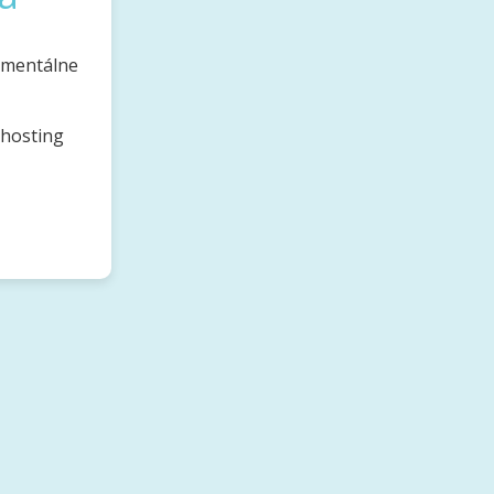
omentálne
bhosting