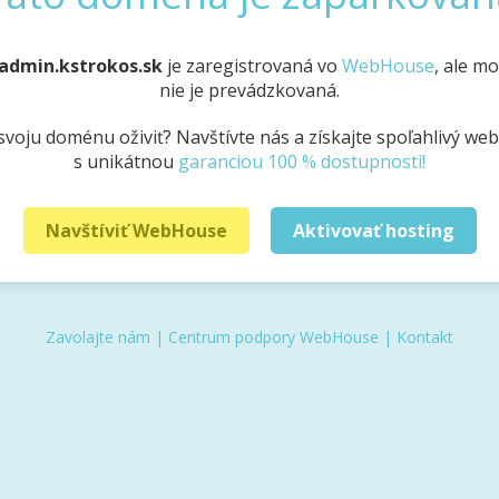
admin.kstrokos.sk
je zaregistrovaná vo
WebHouse
, ale m
nie je prevádzkovaná.
svoju doménu oživiť? Navštívte nás a získajte spoľahlivý we
s unikátnou
garanciou 100 % dostupnosti!
Navštíviť WebHouse
Aktivovať hosting
Zavolajte nám
|
Centrum podpory WebHouse
|
Kontakt