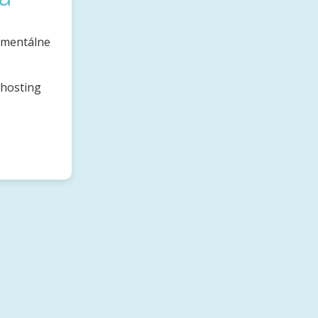
omentálne
bhosting