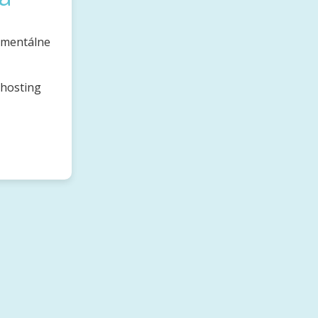
omentálne
bhosting