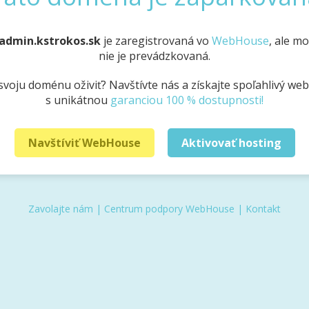
admin.kstrokos.sk
je zaregistrovaná vo
WebHouse
, ale m
nie je prevádzkovaná.
svoju doménu oživiť? Navštívte nás a získajte spoľahlivý we
s unikátnou
garanciou 100 % dostupnosti!
Navštíviť WebHouse
Aktivovať hosting
Zavolajte nám
|
Centrum podpory WebHouse
|
Kontakt