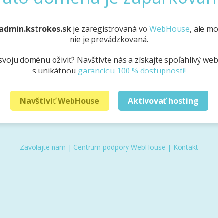
admin.kstrokos.sk
je zaregistrovaná vo
WebHouse
, ale m
nie je prevádzkovaná.
svoju doménu oživiť? Navštívte nás a získajte spoľahlivý we
s unikátnou
garanciou 100 % dostupnosti!
Navštíviť WebHouse
Aktivovať hosting
Zavolajte nám
|
Centrum podpory WebHouse
|
Kontakt