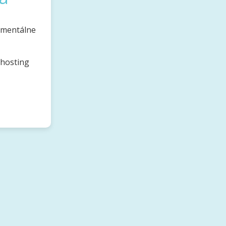
omentálne
bhosting