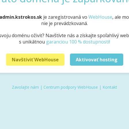
admin.kstrokos.sk
je zaregistrovaná vo
WebHouse
, ale m
nie je prevádzkovaná.
svoju doménu oživiť? Navštívte nás a získajte spoľahlivý we
s unikátnou
garanciou 100 % dostupnosti!
Navštíviť WebHouse
Aktivovať hosting
Zavolajte nám
|
Centrum podpory WebHouse
|
Kontakt