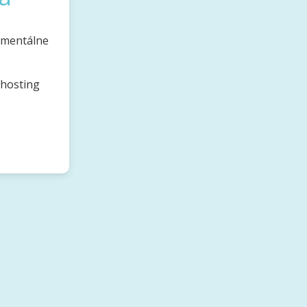
omentálne
bhosting