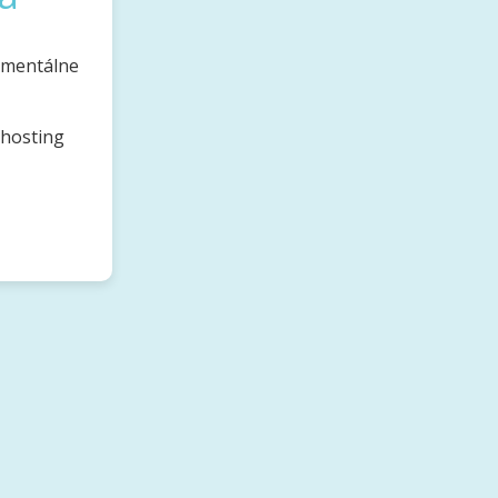
omentálne
bhosting