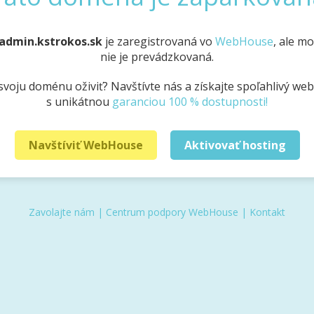
admin.kstrokos.sk
je zaregistrovaná vo
WebHouse
, ale m
nie je prevádzkovaná.
svoju doménu oživiť? Navštívte nás a získajte spoľahlivý we
s unikátnou
garanciou 100 % dostupnosti!
Navštíviť WebHouse
Aktivovať hosting
Zavolajte nám
|
Centrum podpory WebHouse
|
Kontakt