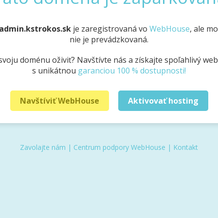
admin.kstrokos.sk
je zaregistrovaná vo
WebHouse
, ale m
nie je prevádzkovaná.
svoju doménu oživiť? Navštívte nás a získajte spoľahlivý we
s unikátnou
garanciou 100 % dostupnosti!
Navštíviť WebHouse
Aktivovať hosting
Zavolajte nám
|
Centrum podpory WebHouse
|
Kontakt