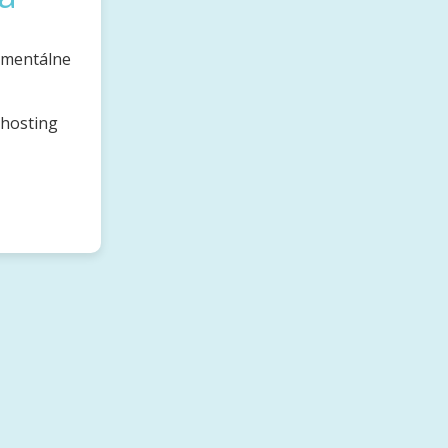
omentálne
bhosting